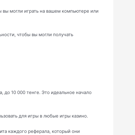
бы вы могли играть на вашем компьютере или
ьности, чтобы вы могли получать
, до 10 000 тенге. Это идеальное начало
ьзовать для игры в любые игры казино.
ита каждого реферала, который они