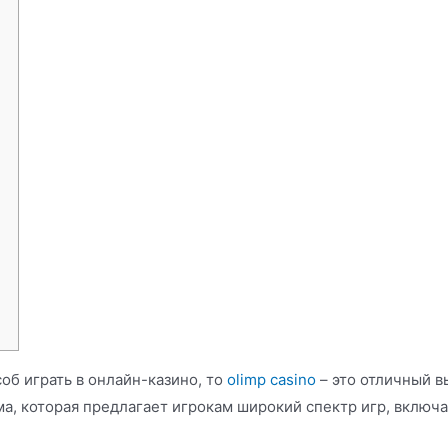
об играть в онлайн-казино, то
olimp casino
– это отличный в
ма, которая предлагает игрокам широкий спектр игр, включа