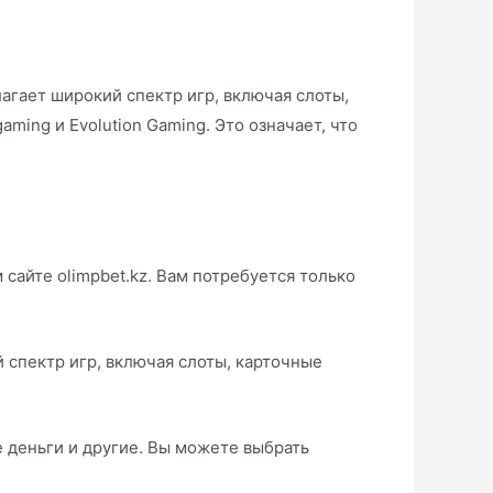
агает широкий спектр игр, включая слоты,
aming и Evolution Gaming. Это означает, что
 сайте olimpbet.kz. Вам потребуется только
 спектр игр, включая слоты, карточные
е деньги и другие. Вы можете выбрать