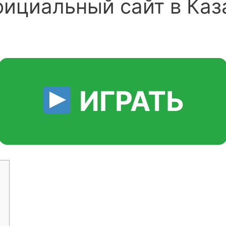
ициальный сайт в Каза
ИГРАТЬ