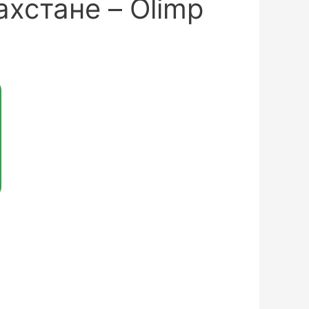
хстане – Olimp