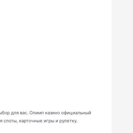
ыбор для вас. Олимп казино официальный
я слоты, карточные игры и рулетку.